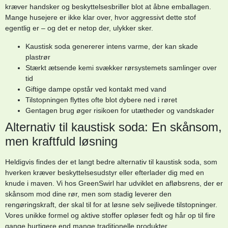
kræver handsker og beskyttelsesbriller blot at åbne emballagen.
Mange husejere er ikke klar over, hvor aggressivt dette stof
egentlig er – og det er netop der, ulykker sker.
Kaustisk soda genererer intens varme, der kan skade
plastrør
Stærkt ætsende kemi svækker rørsystemets samlinger over
tid
Giftige dampe opstår ved kontakt med vand
Tilstopningen flyttes ofte blot dybere ned i røret
Gentagen brug øger risikoen for utætheder og vandskader
Alternativ til kaustisk soda: En skånsom,
men kraftfuld løsning
Heldigvis findes der et langt bedre alternativ til kaustisk soda, som
hverken kræver beskyttelsesudstyr eller efterlader dig med en
knude i maven. Vi hos GreenSwirl har udviklet en afløbsrens, der er
skånsom mod dine rør, men som stadig leverer den
rengøringskraft, der skal til for at løsne selv sejlivede tilstopninger.
Vores unikke formel og aktive stoffer opløser fedt og hår op til fire
gange hurtigere end mange traditionelle produkter.