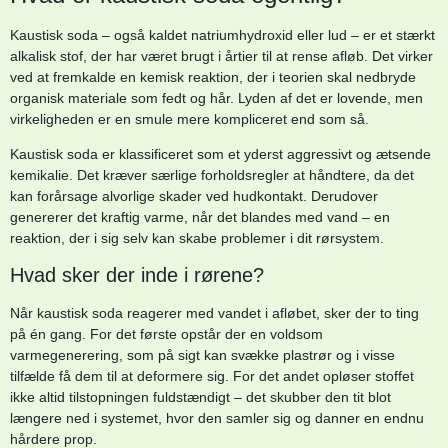
Kaustisk soda – også kaldet natriumhydroxid eller lud – er et stærkt
alkalisk stof, der har været brugt i årtier til at rense afløb. Det virker
ved at fremkalde en kemisk reaktion, der i teorien skal nedbryde
organisk materiale som fedt og hår. Lyden af det er lovende, men
virkeligheden er en smule mere kompliceret end som så.
Kaustisk soda er klassificeret som et yderst aggressivt og ætsende
kemikalie. Det kræver særlige forholdsregler at håndtere, da det
kan forårsage alvorlige skader ved hudkontakt. Derudover
genererer det kraftig varme, når det blandes med vand – en
reaktion, der i sig selv kan skabe problemer i dit rørsystem.
Hvad sker der inde i rørene?
Når kaustisk soda reagerer med vandet i afløbet, sker der to ting
på én gang. For det første opstår der en voldsom
varmegenerering, som på sigt kan svække plastrør og i visse
tilfælde få dem til at deformere sig. For det andet opløser stoffet
ikke altid tilstopningen fuldstændigt – det skubber den tit blot
længere ned i systemet, hvor den samler sig og danner en endnu
hårdere prop.