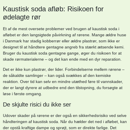
Kaustisk soda afløb: Risikoen for
ødelagte rør
Et af de mest oversete problemer ved brugen af kaustisk soda i
afløbet er den langsigtede påvirkning af rørene. Mange ældre huse
i Danmark har stadig kobberrør eller ældre plastrør, som ikke er
designet til at håndtere gentagne angreb fra stærkt ætsende kemi.
Bruger du kaustisk soda gentagne gange, øger du risikoen for at
skade rørmaterialerne – og det kan ende med en dyr reparation.
Det er ikke kun plastrør, der lider. Forbindelserne mellem rørene –
de såkaldte samlinger – kan også svækkes af den kemiske
reaktion. Over tid kan selv en mindre utæthed føre til vannskader,
der er langt dyrere at udbedre end den tilstopning, du forsøgte at
løse i første omgang.
De skjulte risici du ikke ser
Udover skader på rørene er der også en sikkerhedsrisiko ved selve
håndteringen af kaustisk soda. Når du hælder det ned i afløbet, kan
der opstå kraftige dampe og sprøjt, som er direkte farlige. Det