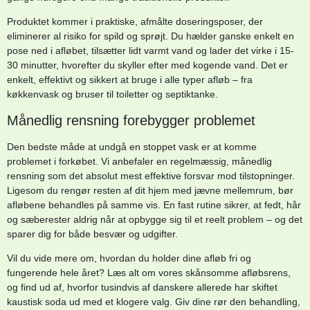
Produktet kommer i praktiske, afmålte doseringsposer, der
eliminerer al risiko for spild og sprøjt. Du hælder ganske enkelt en
pose ned i afløbet, tilsætter lidt varmt vand og lader det virke i 15-
30 minutter, hvorefter du skyller efter med kogende vand. Det er
enkelt, effektivt og sikkert at bruge i alle typer afløb – fra
køkkenvask og bruser til toiletter og septiktanke.
Månedlig rensning forebygger problemet
Den bedste måde at undgå en stoppet vask er at komme
problemet i forkøbet. Vi anbefaler en regelmæssig, månedlig
rensning som det absolut mest effektive forsvar mod tilstopninger.
Ligesom du rengør resten af dit hjem med jævne mellemrum, bør
afløbene behandles på samme vis. En fast rutine sikrer, at fedt, hår
og sæberester aldrig når at opbygge sig til et reelt problem – og det
sparer dig for både besvær og udgifter.
Vil du vide mere om, hvordan du holder dine afløb fri og
fungerende hele året? Læs alt om vores
skånsomme afløbsrens
,
og find ud af, hvorfor tusindvis af danskere allerede har skiftet
kaustisk soda ud med et klogere valg. Giv dine rør den behandling,