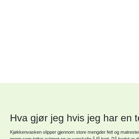
Hva gjør jeg hvis jeg har en t
Kjøkkenvasken slipper gjennom store mengder fett og matrester 
propp som tetter avløpet og er vanskelig å få bort. På badet er 