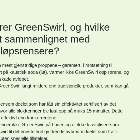
er GreenSwirl, og hvilke
et sammenlignet med
avløpsrensere?
mest gjenstridige proppene – garantert. I motsetning til
rt på kaustisk soda (lut), varmer ikke GreenSwirl opp rørene, og
skade avløpet.
eenSwirl langt mildere enn tradisjonelle produkter, som kan gå
semiddelet som har fått sin effektivitet sertifisert av det
 hvor alle blokkeringer ble løst opp på maks 15 minutter. Dette
 effektivt enn konkurrentene.
renner ikke GreenSwirl på huden og er ikke klassifisert som
irl til det eneste hurtigvirkende avløpsmiddelet som fra 1.
ten spesielle tillatelser.