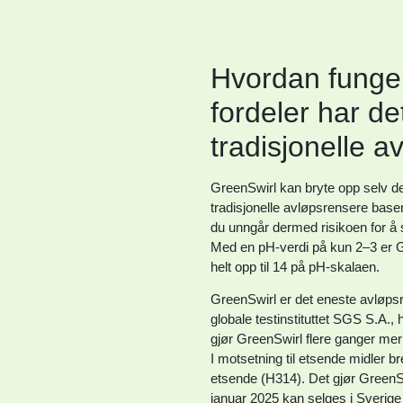
Hvordan funger
fordeler har d
tradisjonelle 
GreenSwirl kan bryte opp selv de 
tradisjonelle avløpsrensere base
du unngår dermed risikoen for å 
Med en pH-verdi på kun 2–3 er Gr
helt opp til 14 på pH-skalaen.
GreenSwirl er det eneste avløpsren
globale testinstituttet SGS S.A.,
gjør GreenSwirl flere ganger mer
I motsetning til etsende midler b
etsende (H314). Det gjør GreenSw
januar 2025 kan selges i Sverige u