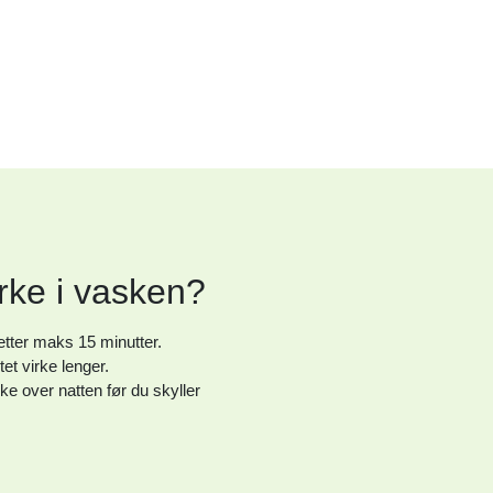
rke i vasken?
t etter maks 15 minutter.
et virke lenger.
ke over natten før du skyller