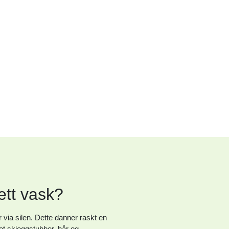
ett vask?
via silen. Dette danner raskt en
det skjeggstubber, hår og