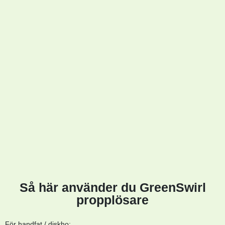
Så här använder du GreenSwirl
propplösare
För handfat / diskho: