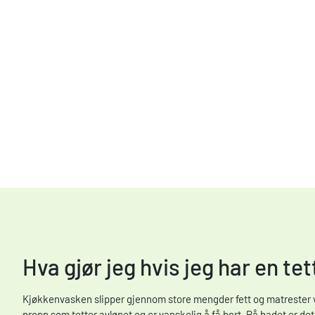
Hva gjør jeg hvis jeg har en te
Kjøkkenvasken slipper gjennom store mengder fett og matrester vi
propp som tetter avløpet og er vanskelig å få bort. På badet er de