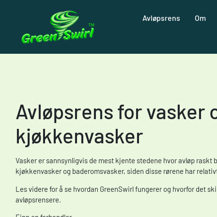
Avløpsrens
Om
Avløpsrens for vasker 
kjøkkenvasker
Vasker er sannsynligvis de mest kjente stedene hvor avløp raskt bl
kjøkkenvasker og baderomsvasker, siden disse rørene har relativt
Les videre for å se hvordan GreenSwirl fungerer og hvorfor det skill
avløpsrensere.
Finn en forhandler