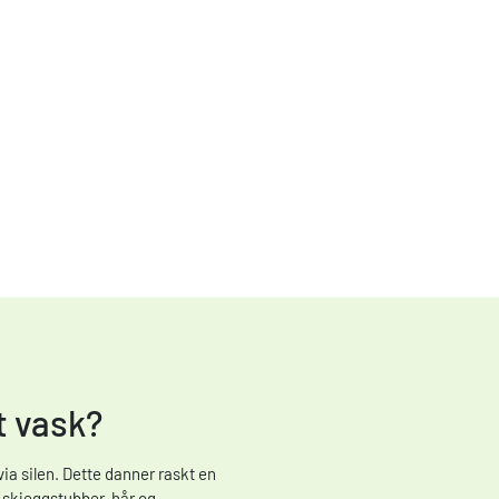
tt vask?
a silen. Dette danner raskt en
t skjeggstubber, hår og