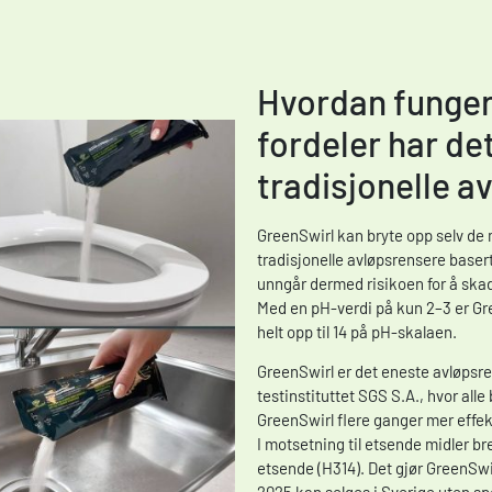
Hvordan fungere
fordeler har d
tradisjonelle a
GreenSwirl kan bryte opp selv de 
tradisjonelle avløpsrensere baser
unngår dermed risikoen for å ska
Med en pH-verdi på kun 2–3 er Gre
helt opp til 14 på pH-skalaen.
GreenSwirl er det eneste avløpsren
testinstituttet SGS S.A., hvor alle
GreenSwirl flere ganger mer effe
I motsetning til etsende midler b
etsende (H314). Det gjør GreenSwir