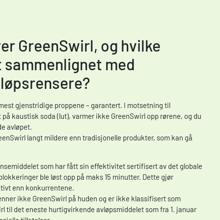
r GreenSwirl, og hvilke
et sammenlignet med
vløpsrensere?
mest gjenstridige proppene – garantert. I motsetning til
t på kaustisk soda (lut), varmer ikke GreenSwirl opp rørene, og du
de avløpet.
enSwirl langt mildere enn tradisjonelle produkter, som kan gå
semiddelet som har fått sin effektivitet sertifisert av det globale
 blokkeringer ble løst opp på maks 15 minutter. Dette gjør
ktivt enn konkurrentene.
renner ikke GreenSwirl på huden og er ikke klassifisert som
l til det eneste hurtigvirkende avløpsmiddelet som fra 1. januar