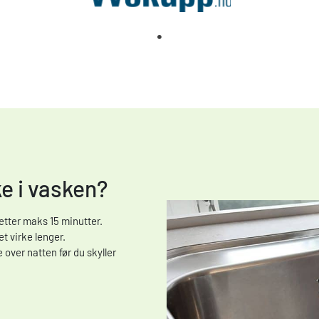
e i vasken?
 etter maks 15 minutter.
t virke lenger.
 over natten før du skyller