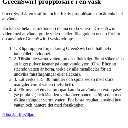
GreenSwirl propplösare i en vask
GreenSwirl är en kraftfull och effektiv propplösare som är enkel att
använda.
Du kan se hela instruktionen i denna enkla video – GreenSwirl
video med användarguide video – eller följa guiden nedan för hur
du använder GreenSwirl i vask-avlopp:
1. Klipp upp en förpackning GreenSwirl och häll hela
innehållet i avloppet.
2. Tillsätt lite varmt vatten, precis tillräckligt för att säkerställa
att inget pulver fastnar på omgivande ytor. (Obs: Efter att
stående vatten är borta, torka av alla metalldelar för att
undvika missfärgningar eller fläckar).
3. Låt verka i 15–30 minuter och spola sedan med stora
mängder varmt vatten (helst hett).
4. För mycket envisa proppar kan du använda en extra påse
(se punkt 2.) och låta den verka över natten, skölj sedan med
rikliga mängder varmt vatten. För bästa resultat, använd hett
vatten och hantera det med försiktighet.
Hitta återförsäljare