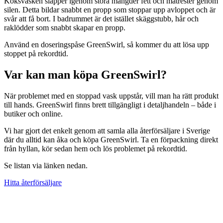
Köksvasken släpper igenom stora mängder fett och matrester genom
silen. Detta bildar snabbt en propp som stoppar upp avloppet och är
svår att få bort. I badrummet är det istället skäggstubb, hår och
raklödder som snabbt skapar en propp.
Använd en doseringspåse GreenSwirl, så kommer du att lösa upp
stoppet på rekordtid.
Var kan man köpa GreenSwirl?
När problemet med en stoppad vask uppstår, vill man ha rätt produkt
till hands. GreenSwirl finns brett tillgängligt i detaljhandeln – både i
butiker och online.
Vi har gjort det enkelt genom att samla alla återförsäljare i Sverige
där du alltid kan åka och köpa GreenSwirl. Ta en förpackning direkt
från hyllan, kör sedan hem och lös problemet på rekordtid.
Se listan via länken nedan.
Hitta återförsäljare