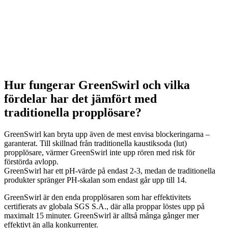
Hur fungerar GreenSwirl och vilka
fördelar har det jämfört med
traditionella propplösare?
GreenSwirl kan bryta upp även de mest envisa blockeringarna –
garanterat. Till skillnad från traditionella kaustiksoda (lut)
propplösare, värmer GreenSwirl inte upp rören med risk för
förstörda avlopp.
GreenSwirl har ett pH-värde på endast 2-3, medan de traditionella
produkter spränger PH-skalan som endast går upp till 14.
GreenSwirl är den enda propplösaren som har effektivitets
certifierats av globala SGS S.A., där alla proppar löstes upp på
maximalt 15 minuter. GreenSwirl är alltså många gånger mer
effektivt än alla konkurrenter.