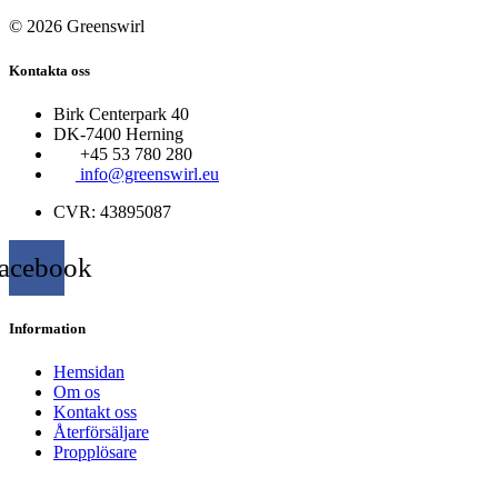
© 2026 Greenswirl
Kontakta oss
Birk Centerpark 40
DK-7400 Herning
+45 53 780 280
info@greenswirl.eu
CVR: 43895087
acebook
Information
Hemsidan
Om os
Kontakt oss
Återförsäljare
Propplösare